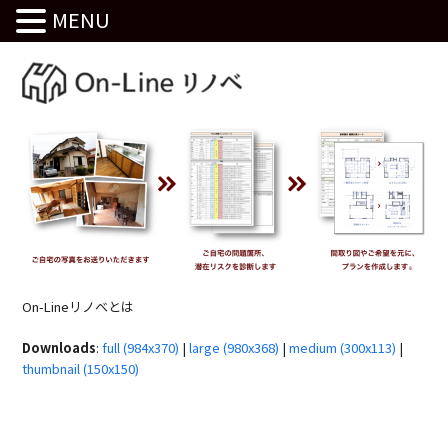
MENU
On-Lineリノベとは
Downloads
:
full (984x370)
|
large (980x368)
|
medium (300x113)
|
thumbnail (150x150)