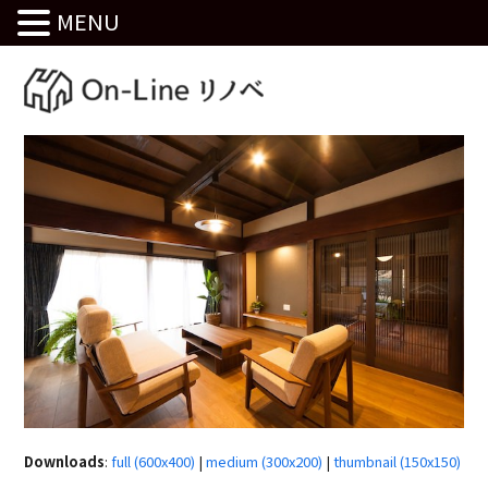
MENU
Downloads
:
full (600x400)
|
medium (300x200)
|
thumbnail (150x150)