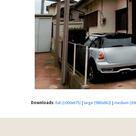
Downloads
:
full (1000x675)
|
large (980x662)
|
medium (30