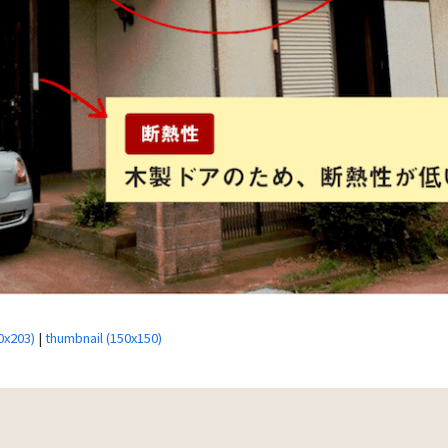
0x203)
|
thumbnail (150x150)