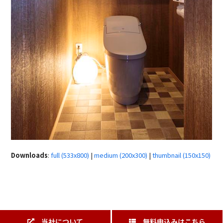
Downloads
:
full (533x800)
|
medium (200x300)
|
thumbnail (150x150)
当社について
無料申込みはこちら