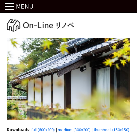
MENU
Downloads
:
full (600x400)
|
medium (300x200)
|
thumbnail (150x150)